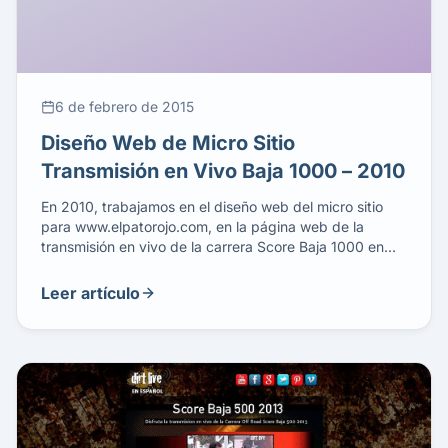
6 de febrero de 2015
Diseño Web de Micro Sitio
Transmisión en Vivo Baja 1000 – 2010
En 2010, trabajamos en el diseño web del micro sitio
para www.elpatorojo.com, en la página web de la
transmisión en vivo de la carrera Score Baja 1000 en
vivo con video promocional auto ejecutable con una
lista de videos en la misma ventana de visualización.
Leer artículo
Este micro sitio es parte de la nueva versión del portal
[…]