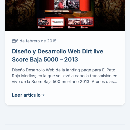
6 de febrero de 2015
Diseño y Desarrollo Web Dirt live
Score Baja 5000 – 2013
Diseño Desarrollo Web de la landing page para El Pato
Rojo Medios; en la que se llevó a cabo la transmisión en
vivo de la Score Baja 500 en el año 2013. A unos días a
iniciar la Baja 500, ya teníamos listo el diseño de la
página web, cuya maquetación fue llevada a cabo […]
Leer artículo