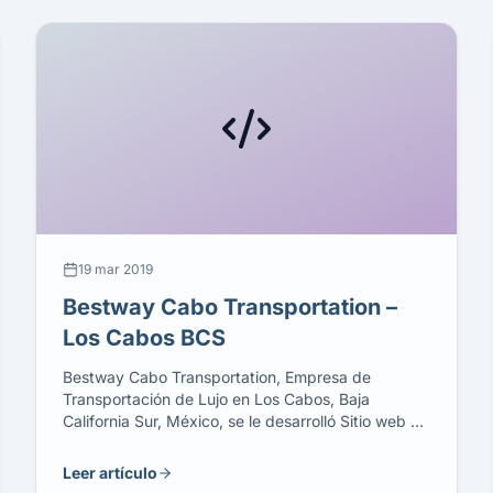
19 mar 2019
Bestway Cabo Transportation –
Los Cabos BCS
Bestway Cabo Transportation, Empresa de
Transportación de Lujo en Los Cabos, Baja
California Sur, México, se le desarrolló Sitio web y
sistema de reservacion en linea con cobro en línea.
Se lleva a cabo también promoción en Redes
Leer artículo
sociales y TripAdvisor.