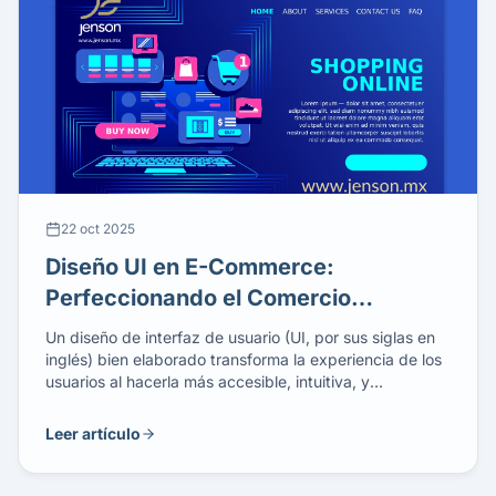
22 oct 2025
Diseño UI en E-Commerce:
Perfeccionando el Comercio
Electrónico
Un diseño de interfaz de usuario (UI, por sus siglas en
inglés) bien elaborado transforma la experiencia de los
usuarios al hacerla más accesible, intuitiva, y
visualmente atractiva. Anteriormente, interactuar con
las computadoras exigía conocimientos avanzados en
Leer artículo
lenguajes de programación o incluso en código
máquina. Los paneles de control solían ser caóticos,
repletos de botones, y comandos diseñados