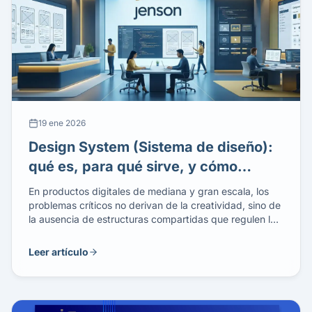
19 ene 2026
Design System (Sistema de diseño):
qué es, para qué sirve, y cómo
implementarlo correctamente
En productos digitales de mediana y gran escala, los
problemas críticos no derivan de la creatividad, sino de
la ausencia de estructuras compartidas que regulen las
decisiones de diseño y desarrollo. Interfaces
inconsistentes, componentes duplicados, y decisiones
Leer artículo
de diseño arbitrarias generan problemas que se van
acumulando. Ante esto, el sistema de diseño surge
como respuesta: […]